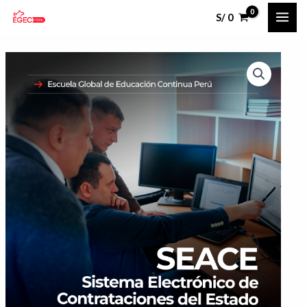
Ir
MAI
S/
0
al
ME
contenido
SEACE
Rango
(Sistema
de
Electrónico
de
precios:
Contrataciones
desde
del
S/ 100
Estado)
cantidad
hasta
S/ 160