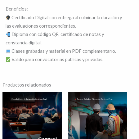
Beneficios:​​
Certificado Digital con entrega al culminar la duración y
las evaluaciones correspondientes.
Diploma con código QR, certificado de notas y
constancia digital.
Clases grabadas y material en PDF complementario.
Válido para convocatorias públicas y privadas.
Productos relacionados
Rango
Rango
Este
Este
de
de
producto
produ
precios:
precios:
desde
desde
tiene
tiene
S/ 100
S/ 100
hasta
hasta
múltiples
múltip
S/ 160
S/ 160
variantes.
varian
Las
Las