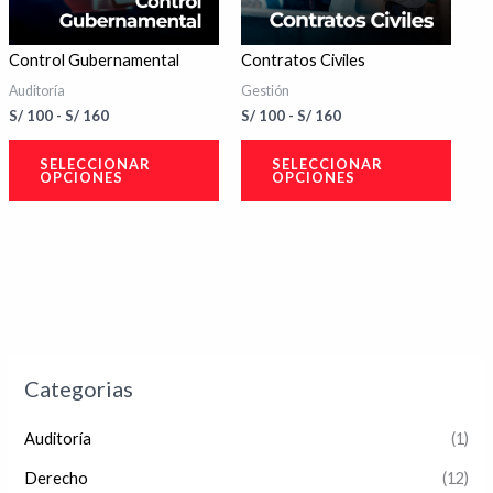
opciones
opcio
se
se
Control Gubernamental
Contratos Civiles
pueden
pued
Auditoría
Gestión
elegir
elegir
S/
100
-
S/
160
S/
100
-
S/
160
en
en
SELECCIONAR
SELECCIONAR
la
la
OPCIONES
OPCIONES
página
págin
de
de
producto
produ
Categorias
Auditoría
(1)
Derecho
(12)