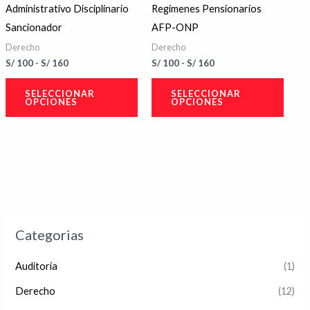
pueden
pued
Administrativo Disciplinario
Regímenes Pensionarios
elegir
elegir
Sancionador
AFP-ONP
en
en
Derecho
Derecho
la
la
S/
100
-
S/
160
S/
100
-
S/
160
página
págin
SELECCIONAR
SELECCIONAR
de
de
OPCIONES
OPCIONES
producto
produ
Categorias
Auditoría
(1)
Derecho
(12)