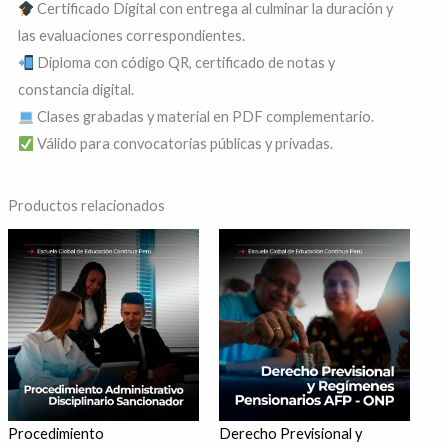
Certificado Digital con entrega al culminar la duración y
las evaluaciones correspondientes.
Diploma con código QR, certificado de notas y
constancia digital.
Clases grabadas y material en PDF complementario.
Válido para convocatorias públicas y privadas.
Productos relacionados
Rango
Rango
Este
Este
de
de
producto
produ
precios:
precios:
desde
desde
tiene
tiene
S/ 100
S/ 100
hasta
hasta
múltiples
múltip
S/ 160
S/ 160
variantes.
varian
Las
Las
opciones
opcio
se
se
Procedimiento
Derecho Previsional y