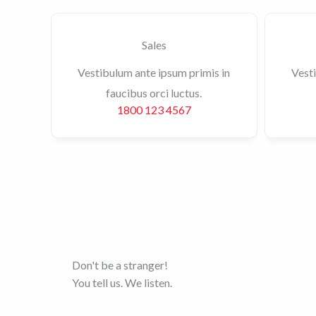
Sales
Vestibulum ante ipsum primis in
Vesti
faucibus orci luctus.
1800 123 4567
Don't be a stranger!
You tell us. We listen.