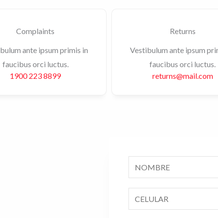
Complaints
Returns
bulum ante ipsum primis in
Vestibulum ante ipsum pri
faucibus orci luctus.
faucibus orci luctus.
1900 223 8899
returns@mail.com
N
o
m
N
b
ú