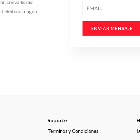
r
n convallis nisl,
m
E
e
 ut eleifend magna
e
m
*
r
a
ENVIAR MENSAJE
o
i
s
l
*
*
Soporte
H
L
Terminos y Condiciones.